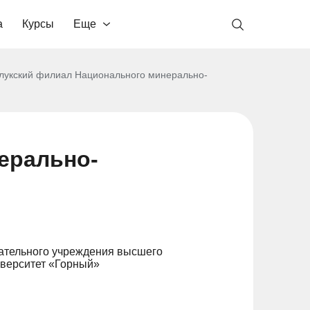
а
Курсы
Еще
лукский филиал Национального минерально-
ерально-
ательного учреждения высшего
верситет «Горный»