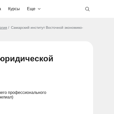
а
Курсы
Еще
огия
Самарский институт Восточной экономико-
-юридической
шего профессионального
филиал)