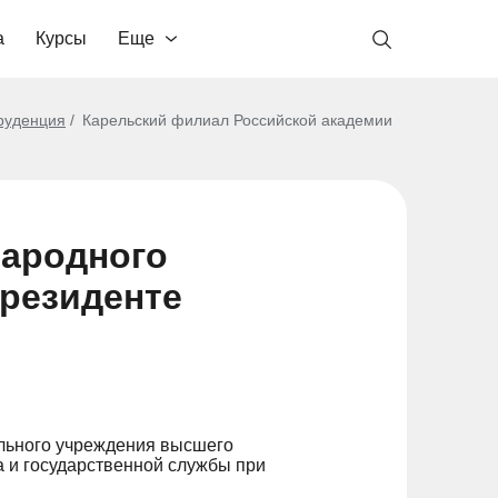
а
Курсы
Еще
руденция
Карельский филиал Российской академии
народного
Президенте
льного учреждения высшего
 и государственной службы при