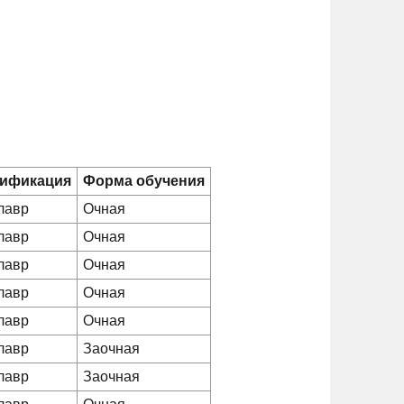
ификация
Форма обучения
лавр
Очная
лавр
Очная
лавр
Очная
лавр
Очная
лавр
Очная
лавр
Заочная
лавр
Заочная