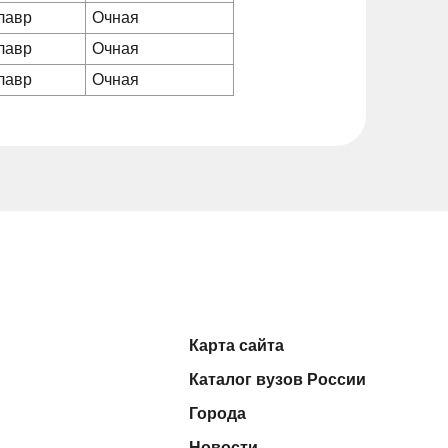
лавр
Очная
лавр
Очная
лавр
Очная
Карта сайта
Каталог вузов России
Города
Новости