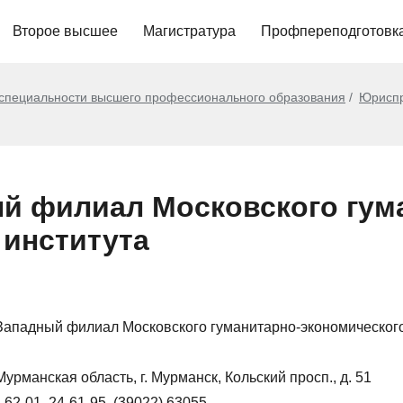
Второе высшее
Магистратура
Профпереподготовк
 специальности высшего профессионального образования
Юрисп
й филиал Московского гум
 института
ападный филиал Московского гуманитарно-экономического
Мурманская область, г. Мурманск, Кольский просп., д. 51
-62-01, 24-61-95, (39022) 63055