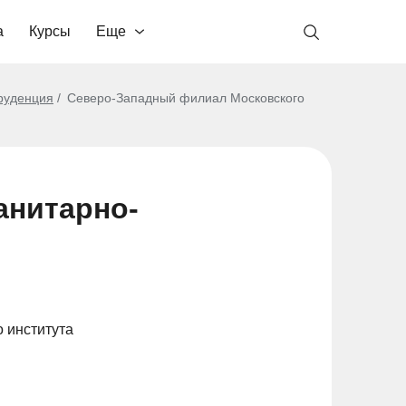
а
Курсы
Еще
руденция
Северо-Западный филиал Московского
анитарно-
 института