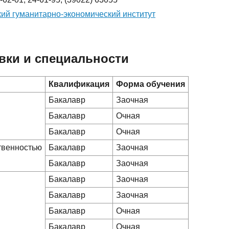
ий гуманитарно-экономический институт
вки и специальности
Квалификация
Форма обучения
Бакалавр
Заочная
Бакалавр
Очная
Бакалавр
Очная
ственностью
Бакалавр
Заочная
Бакалавр
Заочная
Бакалавр
Заочная
Бакалавр
Заочная
Бакалавр
Очная
Бакалавр
Очная