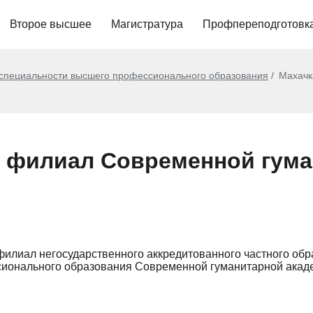
Второе высшее
Магистратура
Профпереподготовк
 специальности высшего профессионального образования
Махачк
 филиал Современной гум
илиал негосударственного аккредитованного частного обр
ионального образования Современной гуманитарной акад