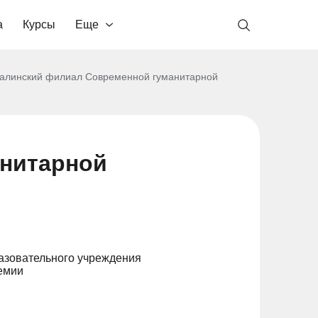
а
Курсы
Еще
алинский филиал Современной гуманитарной
анитарной
азовательного учреждения
емии