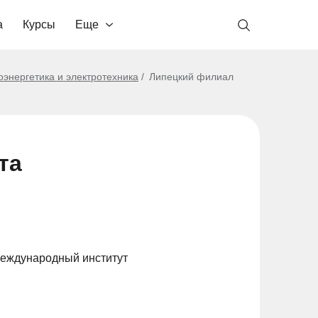
а
Курсы
Еще
оэнергетика и электротехника
Липецкий филиал
та
Международный институт