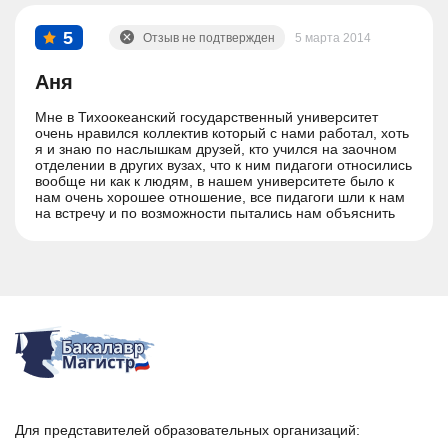
5
Отзыв не подтвержден
5 марта 2014
Аня
Мне в Тихоокеанский государственный университет
очень нравился коллектив который с нами работал, хоть
я и знаю по наслышкам друзей, кто учился на заочном
отделении в других вузах, что к ним пидагоги относились
вообще ни как к людям, в нашем университете было к
нам очень хорошее отношение, все пидагоги шли к нам
на встречу и по возможности пытались нам объяснить
все что знают. Хочу рассказать как я ходила сдавать
конституционное право, преподователя называть не
буду, но к - этому человеку нельзя было никак
подьехать, я на счет купить экзамен, но мне сказали, что
он бывший военный. Я надеваю форму и иду кнему
сдавать и когда я захожу и он мне говорит ну тяни билет,
а я невинными глазами говорю, что я не готова, он мне
говорит, что выше солнца только милиция и ставит мне
четыре - это очень было приятно.
Для представителей образовательных организаций: