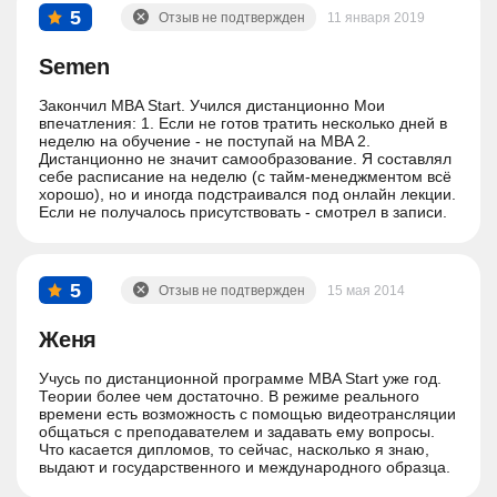
5
Отзыв не подтвержден
11 января 2019
Semen
Закончил MBA Start. Учился дистанционно Мои
впечатления: 1. Если не готов тратить несколько дней в
неделю на обучение - не поступай на MBA 2.
Дистанционно не значит самообразование. Я составлял
себе расписание на неделю (с тайм-менеджментом всё
хорошо), но и иногда подстраивался под онлайн лекции.
Если не получалось присутствовать - смотрел в записи.
3. База знаний в mbs хорошая, дают всю основную
информацию. 4. Преподаватели требовательные.
Вспомнил первый курс института, пока учился. Вывод:
до этого учился на дистанционных курсах, поэтому
5
Отзыв не подтвержден
15 мая 2014
представлял процесс обучения и знал, чего ожиать. Все
мои запросы по качеству и результату обучения
удовлетворены. Критичных негативных моментов
Женя
обучения не наблюдал
Учусь по дистанционной программе MBA Start уже год.
Теории более чем достаточно. В режиме реального
времени есть возможность с помощью видеотрансляции
общаться с преподавателем и задавать ему вопросы.
Что касается дипломов, то сейчас, насколько я знаю,
выдают и государственного и международного образца.