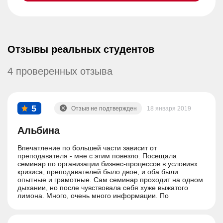
Отзывы реальных студентов
4 проверенных отзыва
5
Отзыв не подтвержден
18 января 2019
Альбина
Впечатление по большей части зависит от
преподавателя - мне с этим повезло. Посещала
семинар по организации бизнес-процессов в условиях
кризиса, преподавателей было двое, и оба были
опытные и грамотные. Сам семинар проходит на одном
дыхании, но после чувствовала себя хуже выжатого
лимона. Много, очень много информации. По
организации тоже вопросов нет: все вовремя, в
аудитории чисто, в перерывах бесплатный чай с
печеньем.