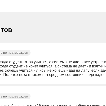
нтов
в не подтвержден
когда студент готов учиться, а система не дает - все устрое
когда студент не хочет учиться, а система не дает - и взятки 
е: хочешь учиться - учись, не хочешь - дай на лапу; если д
. Политех пока в таком вот среднем состоянии, надо надеят
в не подтвержден
 в вузе был всего раз 15 (учился заочно и вообще из другог