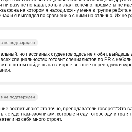
и ни разу не попадал, хоть и знал, конечно, предметы не ид
-за фона на котором я находился - у меня в группе ребята
нах и я выглядел по сравнению с ними на отлично. Их не ра
в не подтвержден
альный, но пассивных студентов здесь не любят, выйдешь 
 всех специальностях готовит специалистов по PR с небол
вится потом пойдешь на втиорое высшее переводчик и курс
ания.
в не подтвержден
ие воспитывают это точно, преподаватели говорят:"Это ва
ь к студентам-заочникам, которые и едут отовсюду, и тратят
атели из себя много строят.