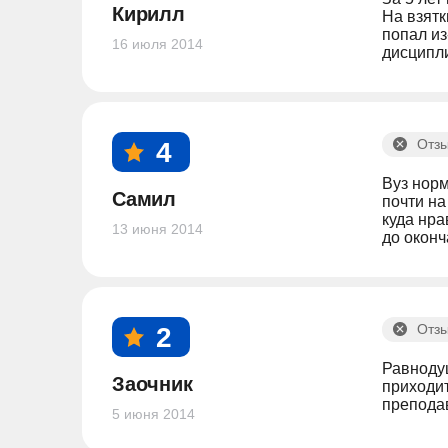
Кирилл
На взятк
попал из
16 июля 2014
дисципли
Отзы
4
Вуз норм
Самил
почти на
куда нра
13 июня 2014
до оконч
Отзы
2
Равнодуш
Заочник
приходит
преподав
5 июня 2014