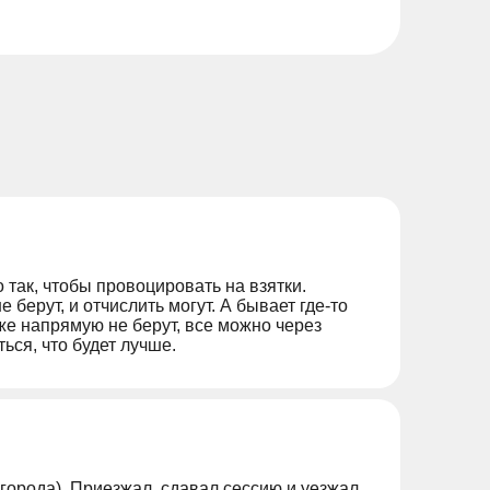
но так, чтобы провоцировать на взятки.
не берут, и отчислить могут. А бывает где-то
аже напрямую не берут, все можно через
ься, что будет лучше.
о города). Приезжал, сдавал сессию и уезжал.