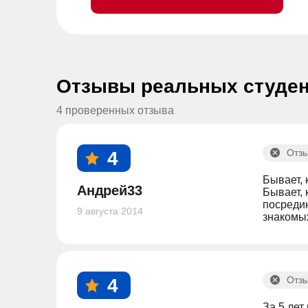
Отзывы реальных студе
4 проверенных отзыва
Отзы
4
Бывает, 
Андрей33
Бывает, 
посредин
9 августа 2014
знакомых
Отзы
4
За 5 лет