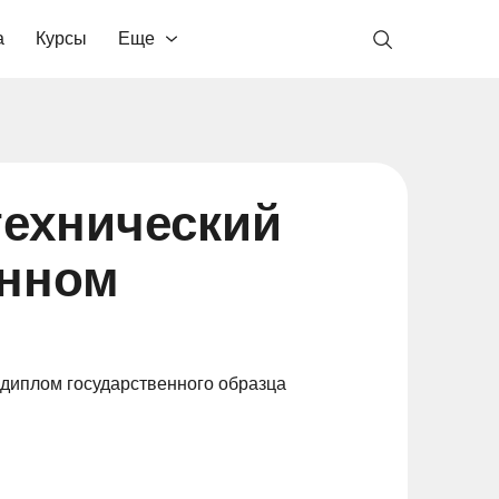
а
Курсы
Еще
технический
онном
 диплом государственного образца