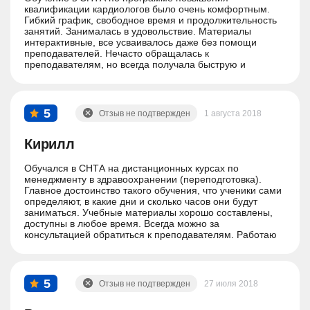
квалификации кардиологов было очень комфортным.
Гибкий график, свободное время и продолжительность
занятий. Занималась в удовольствие. Материалы
интерактивные, все усваивалось даже без помощи
преподавателей. Нечасто обращалась к
преподавателям, но всегда получала быструю и
полезную помощь.
5
Отзыв не подтвержден
1 августа 2018
Кирилл
Обучался в СНТА на дистанционных курсах по
менеджменту в здравоохранении (переподготовка).
Главное достоинство такого обучения, что ученики сами
определяют, в какие дни и сколько часов они будут
заниматься. Учебные материалы хорошо составлены,
доступны в любое время. Всегда можно за
консультацией обратиться к преподавателям. Работаю
посменно, поэтому для меня это единственно
возможная форма обучения. Отзанимался свои 500
часов, получил диплом о высшем образовании.
5
Отзыв не подтвержден
27 июля 2018