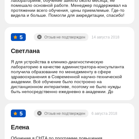
лабораториям, обучение заняло около месяца, не
помешало основной работе. Менеджер поддерживал на
протяжении всего обучения, цены приемлемые. Где-то
видела и больше. Помогли для аккредитации, спасибо!
5
Отзыв не подтвержден
14 августа 2018
Светлана
Я для устройства в клинико-диагностическую
лабораторию в качестве администратора-консультанта
получила образование по менеджменту в сфере
здравоохранения в Современной научно-технической
академии. Всё обучение было построено на
дистанционном интерактиве, поэтому не было нужды
быть непосредственно ежедневно в академии. До
академии, когда это было нужно я добиралась легко -
она имеет удобное месторасположение, всего в
нескольких сотен метрах от Кремля. Необходимый мне
диплом установленного образца выдали через 3 месяца
5
Отзыв не подтвержден
6 августа 2018
после прохождения моего здесь обучения.
Единственное что, сдала тест лишь со второй попытки,
хотя старалась всё запомнить, учила.
Елена
Обучение в СНТА по программе повышения