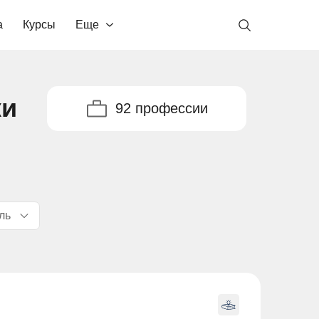
а
Курсы
Еще
ки
92 профессии
ль