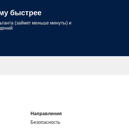
му быстрее
ьтанта (займет меньше минуты) и
едений
Направления
Безопасность