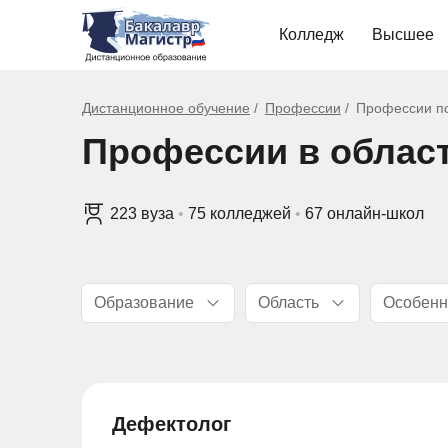
Колледж
Высшее
Дистанционное обучение
Профессии
Профессии по
Профессии в облас
223 вуза
•
75 колледжей
•
67 онлайн-школ
Образование
Область
Особенн
Дефектолог