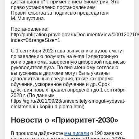
дистанционно* с применением биометрии. Это
право установлено постановлением
Правительства за подписью председателя
М. Мишустина.
Постановление:
http://publication.pravo.gov.ru/Document/View/00012021
index=0&rangeSize=1
С 1 сентября 2022 года выпускники вузов смогут
по заявлению получить на e-mail электронную
копию диплома, заверенную цифровой подписью
руководителя вуза. По письменному согласию
выпускника в дипломе могут быть указаны
дополнительные сведения, такие как форма
обучения, ускоренное обучение и др. Срок
действия новых правил определён до 1 сентября
2028 г
. (По данным
https://rg.ru/2021/09/28/universitety-smogut-vydavat-
elektronnuiu-kopiiu-diploma.html).
Новости о «Приоритет-2030»
В прошлом дайджесте
мы писали
о 190 заявках
вузов на гранты по программе «Приоритет-2030».