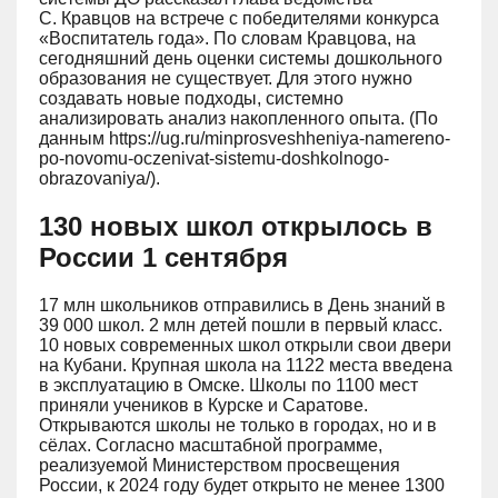
С. Кравцов на встрече с победителями конкурса
«Воспитатель года». По словам Кравцова, на
сегодняшний день оценки системы дошкольного
образования не существует. Для этого нужно
создавать новые подходы, системно
анализировать анализ накопленного опыта. (По
данным https://ug.ru/minprosveshheniya-namereno-
po-novomu-oczenivat-sistemu-doshkolnogo-
obrazovaniya/).
130 новых школ открылось в
России 1 сентября
17 млн школьников отправились в День знаний в
39 000 школ. 2 млн детей пошли в первый класс.
10 новых современных школ открыли свои двери
на Кубани. Крупная школа на 1122 места введена
в эксплуатацию в Омске. Школы по 1100 мест
приняли учеников в Курске и Саратове.
Открываются школы не только в городах, но и в
сёлах. Согласно масштабной программе,
реализуемой Министерством просвещения
России, к 2024 году будет открыто не менее 1300