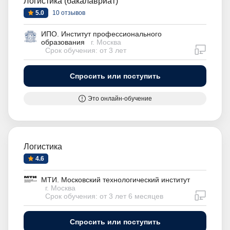
Логистика (бакалавриат)
5.0
10 отзывов
ИПО. Институт профессионального
образования
г. Москва
дистан
Срок обучения: от 3 лет
Спросить или поступить
Это онлайн-обучение
Логистика
4.6
МТИ. Московский технологический институт
г. Москва
дистан
Срок обучения: от 3 лет 6 месяцев
Спросить или поступить