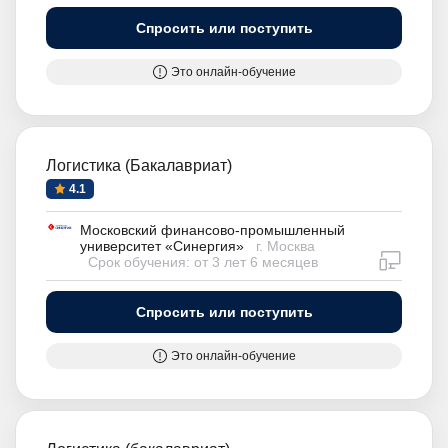
Спросить или поступить
Это онлайн-обучение
Логистика (Бакалавриат)
4.1
Московский финансово-промышленный
университет «Синергия»
г. Москва
дистан
Срок обучения: от 3 лет 6 месяцев
Спросить или поступить
Это онлайн-обучение