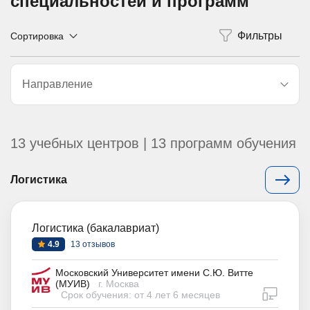
специальностей и программ
Сортировка
Направление
13 учебных центров | 13 программ обучения
Логистика
Логистика (бакалавриат)
4.9
13 отзывов
Московский Университет имени С.Ю. Витте
(МУИВ)
г. Москва
дистан
Срок обучения: от 4 лет 6 месяцев