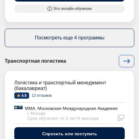
Это онлайн-обучение
Посмотреть еще 4 программы
Транспортная логистика
Логистика и транспортный менеджмент
(бакалавриат)
4.9
12 отзывов
ММА. Московская Международная Академия
г. Москва
дистан
Срок обучения: от 2 лет 6 месяцев
Спросить или поступить