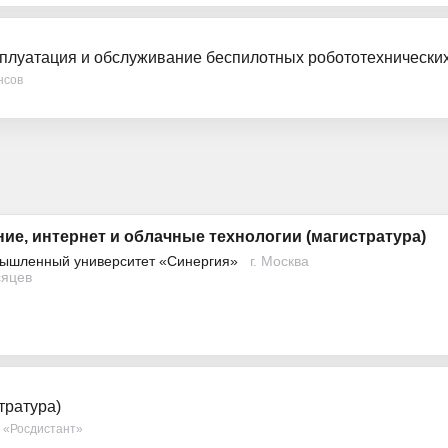
сплуатация и обслуживание беспилотных робототехнически
нсов
ие, интернет и облачные технологии (магистратура)
ышленный университет «Синергия»
г. Москва
сяцев
тратура)
т «Росдистант»