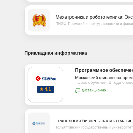
Мехатроника и робототехника: Эк
ПИЭФ. Пермский институт экономики и фина
Прикладная информатика
Программное обеспечен
Московский финансово-пром
Срок обучения: 2 года 6 ме
4.1
дистанционно
Технология бизнес-анализа (магис
Тольяттинский государственный университе