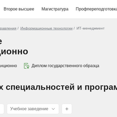
Второе высшее
Магистратура
Профпереподготовк
равления
Информационные технологии
ИТ-менеджмент
е
ционно
анционно
Диплом государственного образца
х специальностей и програ
Учебное заведение