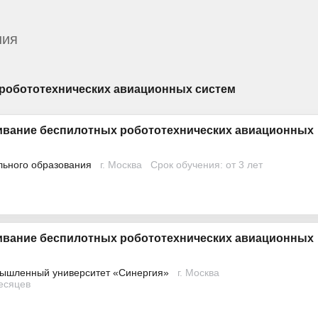
ния
 робототехнических авиационных систем
ивание беспилотных робототехнических авиационных
льного образования
г. Москва
Срок обучения: от 3 лет
ивание беспилотных робототехнических авиационных
ышленный университет «Синергия»
г. Москва
месяцев