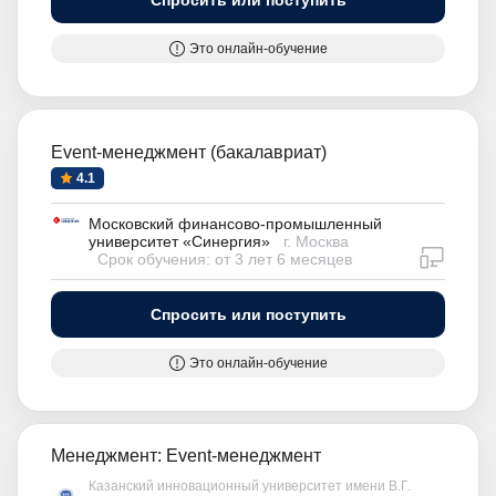
Спросить или поступить
Это онлайн-обучение
Event-менеджмент (бакалавриат)
4.1
Московский финансово-промышленный
университет «Синергия»
г. Москва
дистан
Срок обучения: от 3 лет 6 месяцев
Спросить или поступить
Это онлайн-обучение
Менеджмент: Event-менеджмент
Казанский инновационный университет имени В.Г.