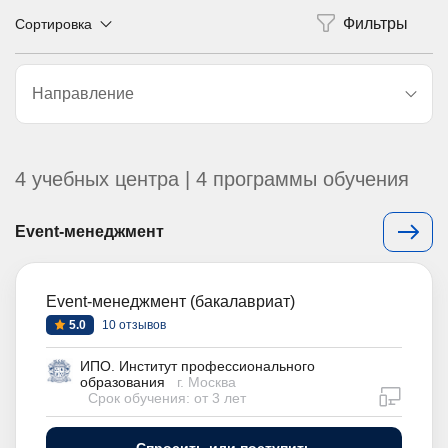
Сортировка
Направление
4 учебных центра | 4 программы обучения
Event-менеджмент
Event-менеджмент (бакалавриат)
5.0
10 отзывов
ИПО. Институт профессионального
образования
г. Москва
дистан
Срок обучения: от 3 лет