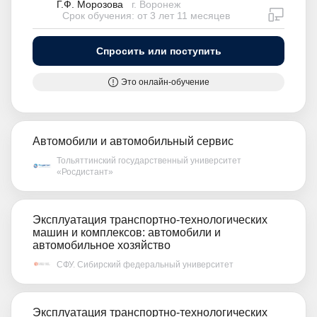
Г.Ф. Морозова
г. Воронеж
дистан
Срок обучения: от 3 лет 11 месяцев
Спросить или поступить
Это онлайн-обучение
Автомобили и автомобильный сервис
Тольяттинский государственный университет
«Росдистант»
Эксплуатация транспортно-технологических
машин и комплексов: автомобили и
автомобильное хозяйство
СФУ. Сибирский федеральный университет
Эксплуатация транспортно-технологических