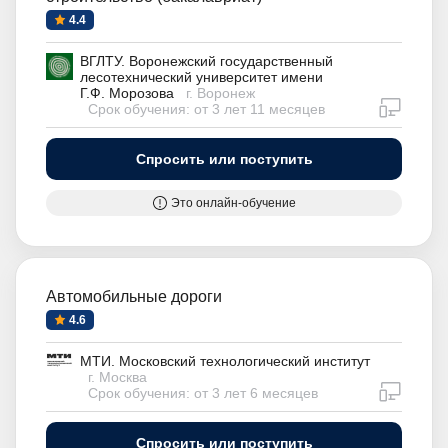
4.4
ВГЛТУ. Воронежский государственный
лесотехнический университет имени
Г.Ф. Морозова
г. Воронеж
дистан
Срок обучения: от 3 лет 11 месяцев
Спросить или поступить
Это онлайн-обучение
Автомобильные дороги
4.6
МТИ. Московский технологический институт
г. Москва
дистан
Срок обучения: от 3 лет 6 месяцев
Спросить или поступить