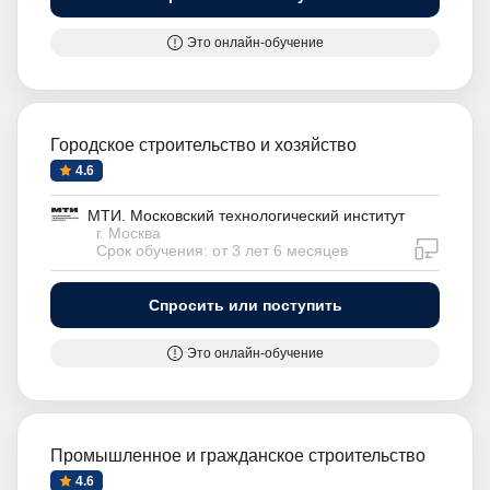
Это онлайн-обучение
Городское строительство и хозяйство
4.6
МТИ. Московский технологический институт
г. Москва
дистан
Срок обучения: от 3 лет 6 месяцев
Спросить или поступить
Это онлайн-обучение
Промышленное и гражданское строительство
4.6