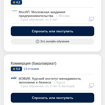
4.2
МосАП. Московская академия
предпринимательства
г. Москва
дистан
Срок обучения: от 3 лет
Спросить или поступить
Это онлайн-обучение
Коммерция (бакалавриат)
5.0
13 отзывов
МЭБИК. Курский институт менеджмента,
экономики и бизнеса
г. Курск
дистан
Срок обучения: от 3 лет 6 месяцев
Спросить или поступить