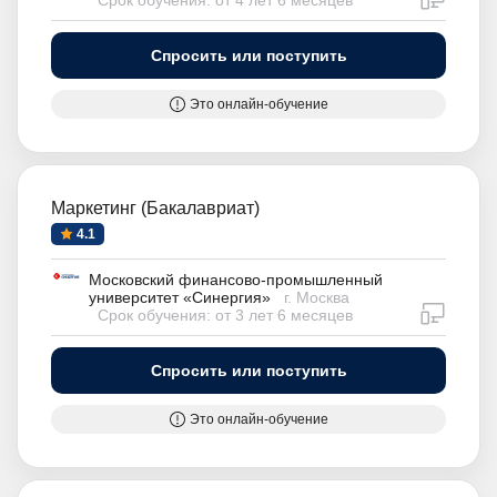
Срок обучения: от 4 лет 6 месяцев
Спросить или поступить
Это онлайн-обучение
Маркетинг (Бакалавриат)
4.1
Московский финансово-промышленный
университет «Синергия»
г. Москва
дистан
Срок обучения: от 3 лет 6 месяцев
Спросить или поступить
Это онлайн-обучение