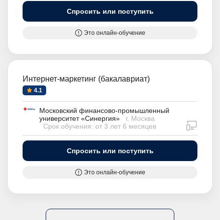
Спросить или поступить
Это онлайн-обучение
Интернет-маркетинг (бакалавриат)
4.1
Московский финансово-промышленный
университет «Синергия»
г. Москва
дистан
Срок обучения: от 3 лет 6 месяцев
Спросить или поступить
Это онлайн-обучение