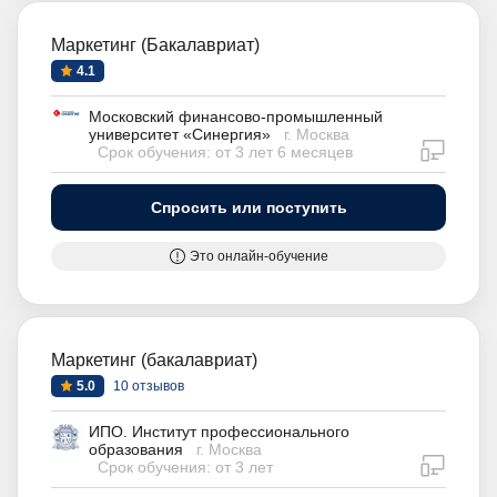
Маркетинг (Бакалавриат)
4.1
Московский финансово-промышленный
университет «Синергия»
г. Москва
дистан
Срок обучения: от 3 лет 6 месяцев
Спросить или поступить
Это онлайн-обучение
Маркетинг (бакалавриат)
5.0
10 отзывов
ИПО. Институт профессионального
образования
г. Москва
дистан
Срок обучения: от 3 лет