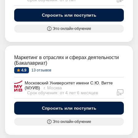
Спросить или поступить
Это онлайн-обучение
Маркетинг в отраслях и сферах деятельности
(Бакалавриат)
4.9
13 отзывов
Московский Университет имени С.Ю. Витте
(МУИВ)
г. Москва
дистан
Срок обучения: от 4 лет 6 месяцев
Спросить или поступить
Это онлайн-обучение