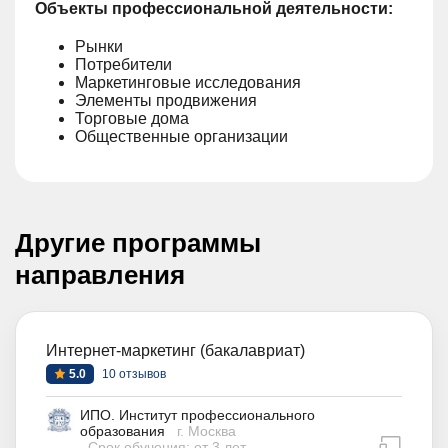
Объекты профессиональной деятельности:
Рынки
Потребители
Маркетинговые исследования
Элементы продвижения
Торговые дома
Общественные организации
Другие программы
направления
Интернет-маркетинг (бакалавриат)
5.0
10 отзывов
ИПО. Институт профессионального
образования
г. Москва
дистан
Срок обучения: от 3 лет