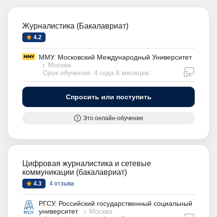
Журналистика (Бакалавриат)
4.2
ММУ. Московский Международный Университет
г. Москва
дистан
Срок обучения: 4 года 6 месяцев
Спросить или поступить
Это онлайн-обучение
Цифровая журналистика и сетевые
коммуникации (бакалавриат)
4.3
4 отзыва
РГСУ. Российский государственный социальный
университет
г. Москва
дистан