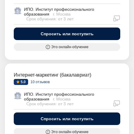
ИПО. Институт профессионального
образования
г. Москва
дистан
Срок обучения: от 3 лет
Спросить или поступить
Это онлайн-обучение
Интернет-маркетинг (бакалавриат)
5.0
10 отзывов
ИПО. Институт профессионального
образования
г. Москва
дистан
Срок обучения: от 3 лет
Спросить или поступить
Это онлайн-обучение