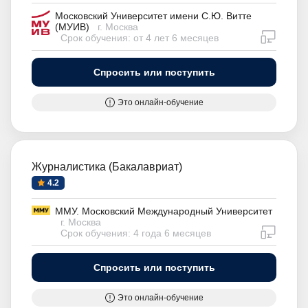
Московский Университет имени С.Ю. Витте
(МУИВ)
г. Москва
дистан
Срок обучения: от 4 лет 6 месяцев
Спросить или поступить
Это онлайн-обучение
Журналистика (Бакалавриат)
4.2
ММУ. Московский Международный Университет
г. Москва
дистан
Срок обучения: 4 года 6 месяцев
Спросить или поступить
Это онлайн-обучение