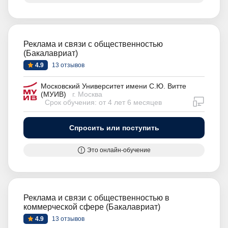
Реклама и связи с общественностью
(Бакалавриат)
4.9
13 отзывов
Московский Университет имени С.Ю. Витте
(МУИВ)
г. Москва
дистан
Срок обучения: от 4 лет 6 месяцев
Спросить или поступить
Это онлайн-обучение
Реклама и связи с общественностью в
коммерческой сфере (Бакалавриат)
4.9
13 отзывов