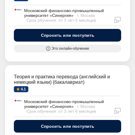
Московский финансово-промышленный
университет «Синергия»
г. Москва
дистан
Срок обучения: от 3 лет 6 месяцев
Спросить или поступить
Это онлайн-обучение
Теория и практика перевода (английский и
немецкий языки) (бакалавриат)
4.1
Московский финансово-промышленный
университет «Синергия»
г. Москва
дистан
Срок обучения: от 3 лет 6 месяцев
Спросить или поступить