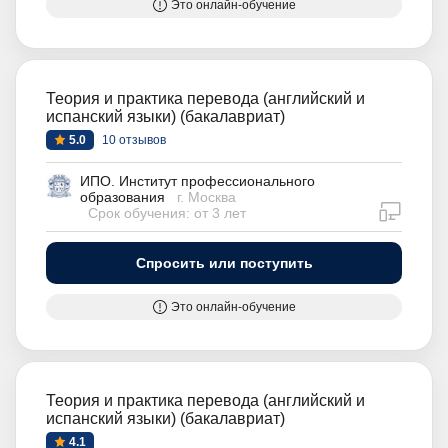
Это онлайн-обучение
Теория и практика перевода (английский и
испанский языки) (бакалавриат)
5.0
10 отзывов
ИПО. Институт профессионального
образования
г. Москва
дистан
Срок обучения: от 3 лет
Спросить или поступить
Это онлайн-обучение
Теория и практика перевода (английский и
испанский языки) (бакалавриат)
4.1