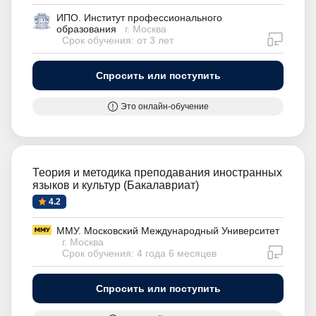
ИПО. Институт профессионального
образования
г. Москва
дистан
Срок обучения: от 3 лет
Спросить или поступить
Это онлайн-обучение
Теория и методика преподавания иностранных
языков и культур (Бакалавриат)
4.2
ММУ. Московский Международный Университет
г. Москва
дистан
Срок обучения: 4 года 6 месяцев
Спросить или поступить