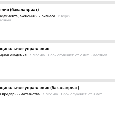
ние (бакалавриат)
неджмента, экономики и бизнеса
г. Курск
месяцев
иципальное управление
одная Академия
г. Москва
Срок обучения: от 2 лет 6 месяцев
иципальное управление (бакалавриат)
я предпринимательства
г. Москва
Срок обучения: от 3 лет