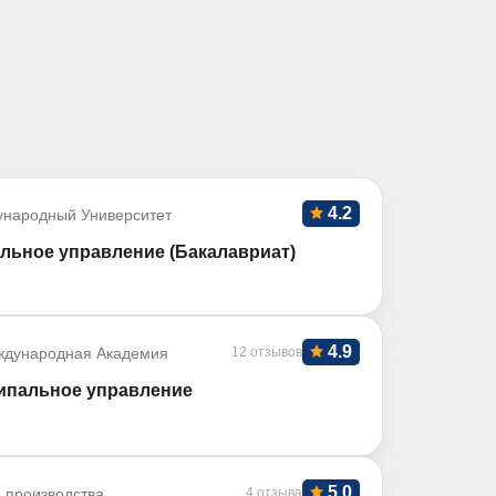
4.2
ународный Университет
льное управление (Бакалавриат)
4.9
ждународная Академия
12 отзывов
ипальное управление
5.0
 производства
4 отзыва