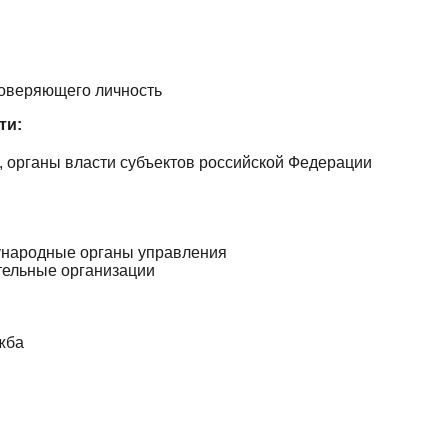
товеряющего личность
ти:
 органы власти субъектов российской Федерации
ународные органы управления
тельные организации
жба