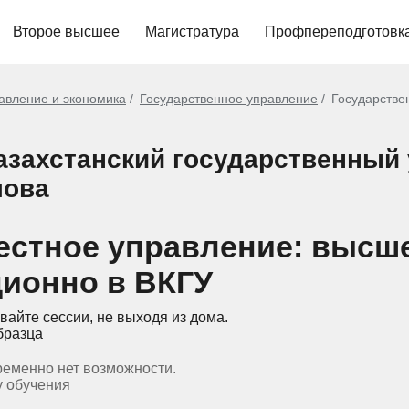
Второе высшее
Магистратура
Профпереподготовк
авление и экономика
Государственное управление
Государстве
Казахстанский государственный
лова
естное управление: высш
ционно в ВКГУ
вайте сессии, не выходя из дома.
бразца
ременно нет возможности.
у обучения