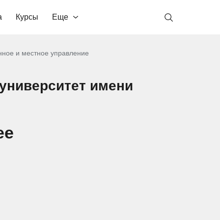
а
Курсы
Еще
нное и местное управление
 университет имени
ее