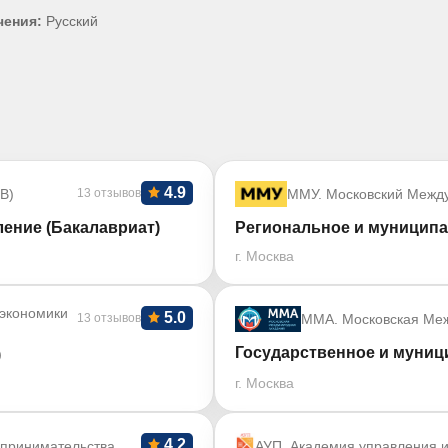
чения:
Русский
4.9
В)
13 отзывов
ММУ. Московский Межд
ение (Бакалавриат)
Региональное и муниципа
г. Москва
 экономики
5.0
13 отзывов
ММА. Московская Ме
Государственное и муниц
)
г. Москва
4.2
дпринимательства
АУП. Академия управления и