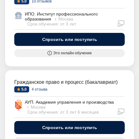
5.0
10 отзывов
ИПО. Институт профессионального
образования
г. Москва
дистан
Срок обучения: от 3 лет
Спросить или поступить
Это онлайн-обучение
Гражданское право и процесс (бакалавриат)
5.0
4 отзыва
АУП. Академия управления и производства
г. Москва
дистан
Срок обучения: от 3 лет 6 месяцев
Спросить или поступить