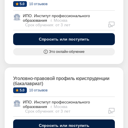
5.0
10 отзывов
ИПО. Институт профессионального
образования
г. Москва
дистан
Срок обучения: от 3 лет
Спросить или поступить
Это онлайн-обучение
Уголовно-правовой профиль юриспруденции
(бакалавриат)
5.0
10 отзывов
ИПО. Институт профессионального
образования
г. Москва
дистан
Срок обучения: от 3 лет
Спросить или поступить