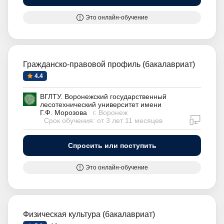
Это онлайн-обучение
Гражданско-правовой профиль (бакалавриат)
4.4
ВГЛТУ. Воронежский государственный
лесотехнический университет имени
Г.Ф. Морозова
г. Воронеж
дистан
Срок обучения: от 3 лет 11 месяцев
Спросить или поступить
Это онлайн-обучение
Физическая культура (бакалавриат)