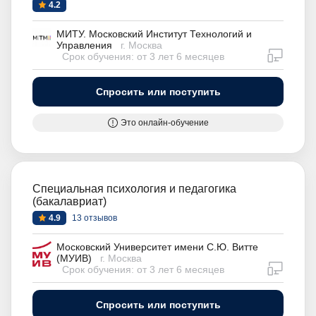
4.2
МИТУ. Московский Институт Технологий и
Управления
г. Москва
дистан
Срок обучения: от 3 лет 6 месяцев
Спросить или поступить
Это онлайн-обучение
Специальная психология и педагогика
(бакалавриат)
4.9
13 отзывов
Московский Университет имени С.Ю. Витте
(МУИВ)
г. Москва
дистан
Срок обучения: от 3 лет 6 месяцев
Спросить или поступить