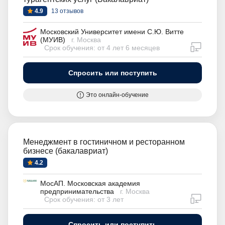
4.9
13 отзывов
Московский Университет имени С.Ю. Витте
(МУИВ)
г. Москва
дистан
Срок обучения: от 4 лет 6 месяцев
Спросить или поступить
Это онлайн-обучение
Менеджмент в гостиничном и ресторанном
бизнесе (бакалавриат)
4.2
МосАП. Московская академия
предпринимательства
г. Москва
дистан
Срок обучения: от 3 лет
Спросить или поступить