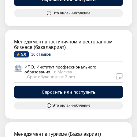
Это онлайн-обучение
Менеджмент в гостиничном и ресторанном
бизнесе (бакалавриат)
5.0
10 отзывов
ИПО. Институт профессионального
образования
г. Москва
дистан
Срок обучения: от 3 лет
Спросить или поступить
Это онлайн-обучение
Менеджмент в туризме (Бакалавриат)