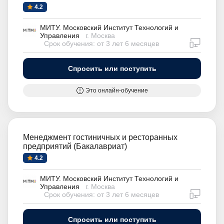
4.2
МИТУ. Московский Институт Технологий и
Управления
г. Москва
дистан
Срок обучения: от 3 лет 6 месяцев
Спросить или поступить
Это онлайн-обучение
Менеджмент гостиничных и ресторанных
предприятий (Бакалавриат)
4.2
МИТУ. Московский Институт Технологий и
Управления
г. Москва
дистан
Срок обучения: от 3 лет 6 месяцев
Спросить или поступить