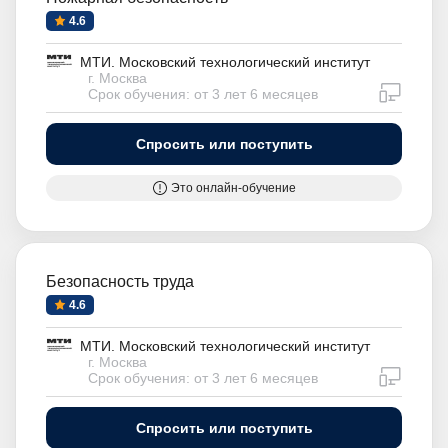
4.6
МТИ. Московский технологический институт
г. Москва
дистан
Срок обучения: от 3 лет 6 месяцев
Спросить или поступить
Это онлайн-обучение
Безопасность труда
4.6
МТИ. Московский технологический институт
г. Москва
дистан
Срок обучения: от 3 лет 6 месяцев
Спросить или поступить