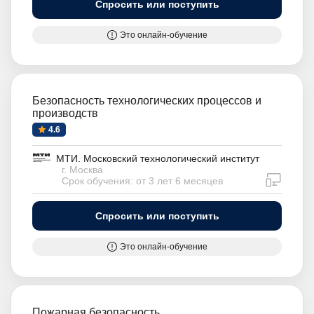
Спросить или поступить
Это онлайн-обучение
Безопасность технологических процессов и
производств
4.6
МТИ. Московский технологический институт
г. Москва
дистан
Срок обучения: от 3 лет 6 месяцев
Спросить или поступить
Это онлайн-обучение
Пожарная безопасность