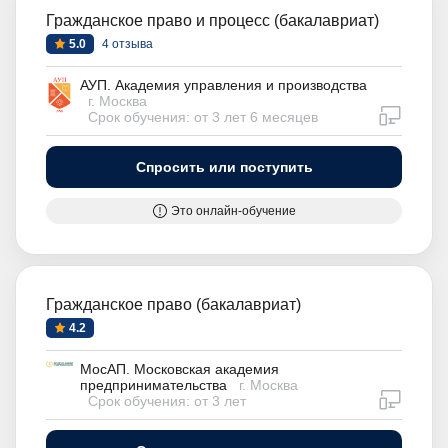
Гражданское право и процесс (бакалавриат)
5.0
4 отзыва
АУП. Академия управления и производства
г. Москва
дистан
Срок обучения: от 3 лет 6 месяцев
Спросить или поступить
Это онлайн-обучение
Гражданское право (бакалавриат)
4.2
МосАП. Московская академия
предпринимательства
г. Москва
дистан
Срок обучения: от 3 лет