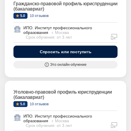
Гражданско-правовой профиль юриспруденции
(бакалавриат)
5.0
10 отзывов
ИПО. Институт профессионального
образования
г. Москва
дистан
Срок обучения: от 3 лет
Спросить или поступить
Это онлайн-обучение
Уголовно-правовой профиль юриспруденции
(бакалавриат)
5.0
10 отзывов
ИПО. Институт профессионального
образования
г. Москва
дистан
Срок обучения: от 3 лет