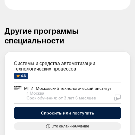
Другие программы
специальности
Системы и средства автоматизации
технологических процессов
4.6
МТИ. Московский технологический институт
г. Москва
дистан
Срок обучения: от 3 лет 6 месяцев
Спросить или поступить
Это онлайн-обучение