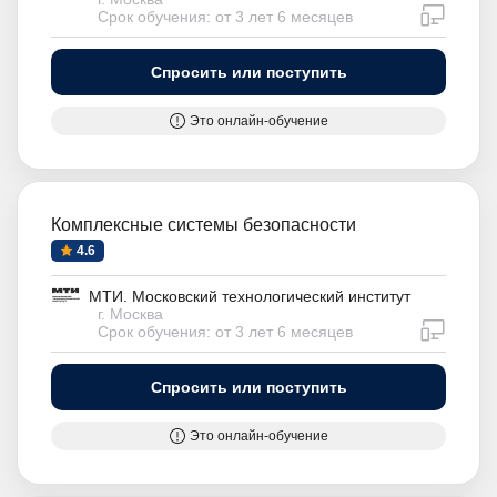
дистан
Срок обучения: от 3 лет 6 месяцев
Спросить или поступить
Это онлайн-обучение
Комплексные системы безопасности
4.6
МТИ. Московский технологический институт
г. Москва
дистан
Срок обучения: от 3 лет 6 месяцев
Спросить или поступить
Это онлайн-обучение