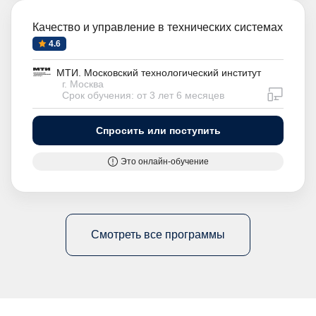
Качество и управление в технических системах
4.6
МТИ. Московский технологический институт
г. Москва
дистан
Срок обучения: от 3 лет 6 месяцев
Спросить или поступить
Это онлайн-обучение
Смотреть все программы