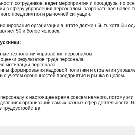
ьности сотрудников, ведет мероприятия и процедуры по о
ции в сферу управления персоналом, разрабатывая более т
тного предприятия и рыночной ситуации.
ционирования организации в штате должен быть хотя бы од
авляет 50 и более человек.
ускники:
вные технологии управления персоналом;
ценки результатов труда персонала;
я мотивации персонала;
ципы формирования кадровой политики и стратегии управл
и с учетом особенностей предприятия и рынка в целом.
ерсоналу в настоящее время совсем немного, потому эти
зделениях организаций самых разных сфер деятельности. 
 трудоустройства.