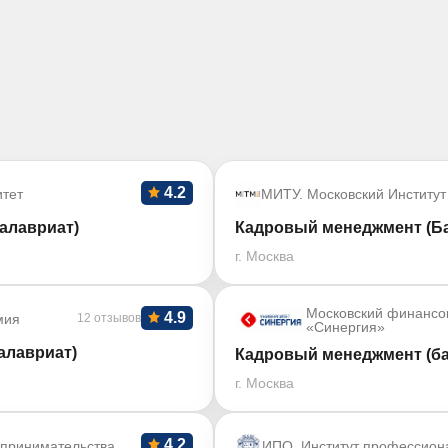
4.2
тет
МИТУ. Московский Институт
алавриат)
Кадровый менеджмент (Ба
г. Москва
Московский финансо
4.9
мия
12 отзывов
«Синергия»
алавриат)
Кадровый менеджмент (ба
г. Москва
4.2
дпринимательства
ИПО. Институт профессион