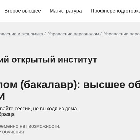
Второе высшее
Магистратура
Профпереподготовк
авление и экономика
Управление персоналом
Управление перс
ий открытый институт
ом (бакалавр): высшее о
И
вайте сессии, не выходя из дома.
бразца
ременно нет возможности.
у обучения