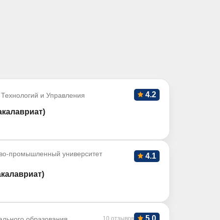
4.2
 Технологий и Управления
калавриат)
во-промышленный университет
4.1
калавриат)
5.0
ального образования
10 отзывов