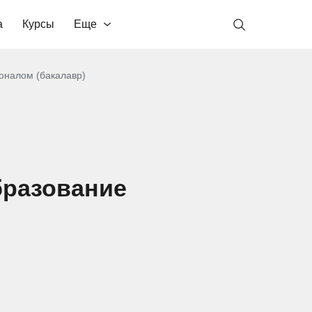
а
Курсы
Еще
оналом (бакалавр)
бразование