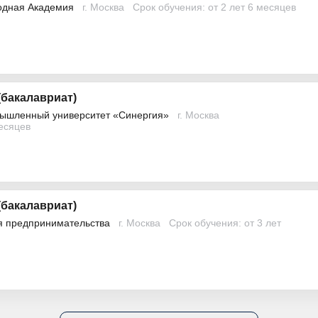
одная Академия
г. Москва
Срок обучения: от 2 лет 6 месяцев
бакалавриат)
ышленный университет «Синергия»
г. Москва
месяцев
бакалавриат)
я предпринимательства
г. Москва
Срок обучения: от 3 лет