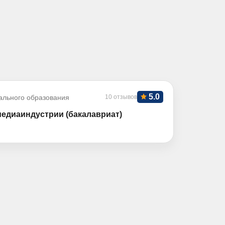
5.0
ального образования
10 отзывов
медиаиндустрии (бакалавриат)