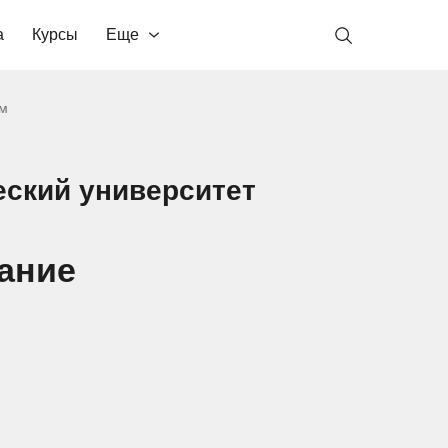
а
Курсы
Еще
ом
еский университет
ание