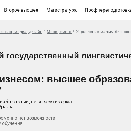
Второе высшее
Магистратура
Профпереподготовк
кетинг, медиа, дизайн
Менеджмент
Управление малым бизнес
ий государственный лингвистич
изнесом: высшее образов
У
вайте сессии, не выходя из дома.
бразца
ременно нет возможности.
у обучения