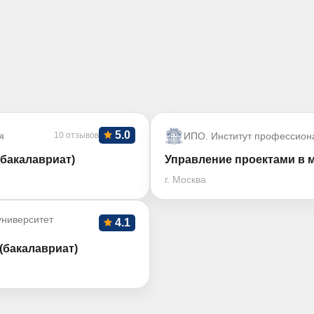
5.0
я
10 отзывов
ИПО. Институт профессион
бакалавриат)
Управление проектами в 
г. Москва
ниверситет
4.1
(бакалавриат)