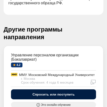
государственного образца РФ.
Другие программы
направления
Управление персоналом организации
(Бакалавриат)
4.2
ММУ. Московский Международный Университет
г. Москва
дистан
Срок обучения: 4 года 6 месяцев
Спросить или поступить
Это онлайн-обучение