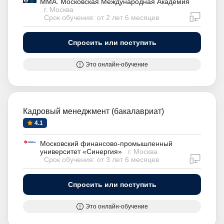
ММА. Московская Международная Академия
г. Москва
дистан
Срок обучения: от 2 лет 6 месяцев
Спросить или поступить
Это онлайн-обучение
Кадровый менеджмент (бакалавриат)
4.1
Московский финансово-промышленный
университет «Синергия»
г. Москва
дистан
Срок обучения: от 3 лет 6 месяцев
Спросить или поступить
Это онлайн-обучение