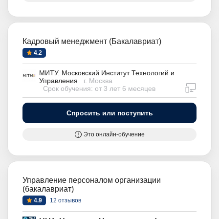
Кадровый менеджмент (Бакалавриат)
4.2
МИТУ. Московский Институт Технологий и
Управления
г. Москва
дистан
Срок обучения: от 3 лет 6 месяцев
Спросить или поступить
Это онлайн-обучение
Управление персоналом организации
(бакалавриат)
4.9
12 отзывов