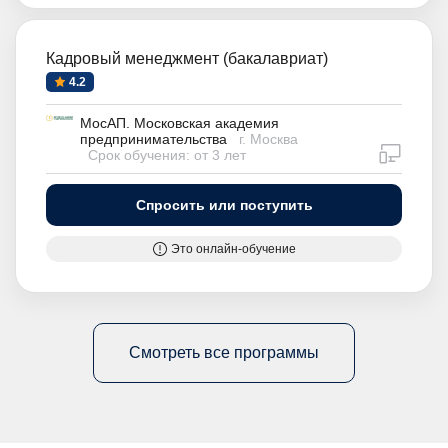
Кадровый менеджмент (бакалавриат)
4.2
МосАП. Московская академия
предпринимательства
г. Москва
дистан
Срок обучения: от 3 лет
Спросить или поступить
Это онлайн-обучение
Смотреть все программы