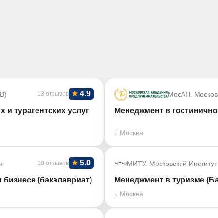
4.9
В)
13 отзывов
МосАП. Москов
х и турагентских услуг
Менеджмент в гостинично
г. Москва
5.0
я
10 отзывов
МИТУ. Московский Институт
 бизнесе (бакалавриат)
Менеджмент в туризме (Б
г. Москва