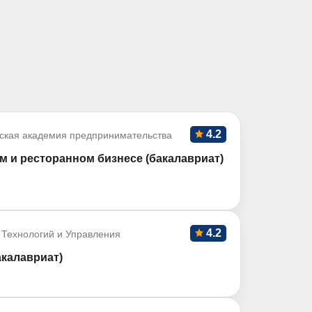
4.2
ская академия предпринимательства
м и ресторанном бизнесе (бакалавриат)
4.2
 Технологий и Управления
акалавриат)