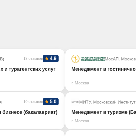
4.9
В)
13 отзывов
МосАП. Москов
х и турагентских услуг
Менеджмент в гостинично
г. Москва
5.0
я
10 отзывов
МИТУ. Московский Институт
 бизнесе (бакалавриат)
Менеджмент в туризме (Б
г. Москва