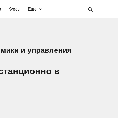
а
Курсы
Еще
омики и управления
станционно в