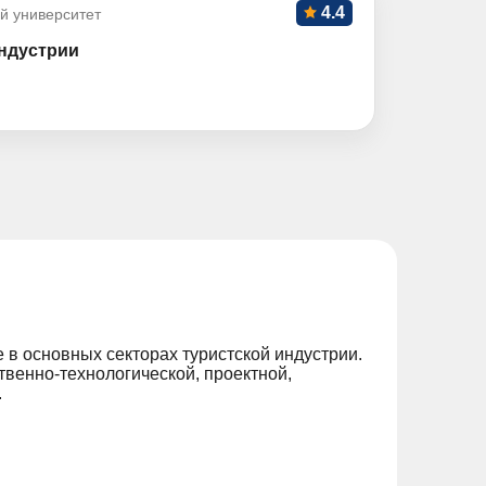
4.4
й университет
ндустрии
в основных секторах туристской индустрии.
венно-технологической, проектной,
.