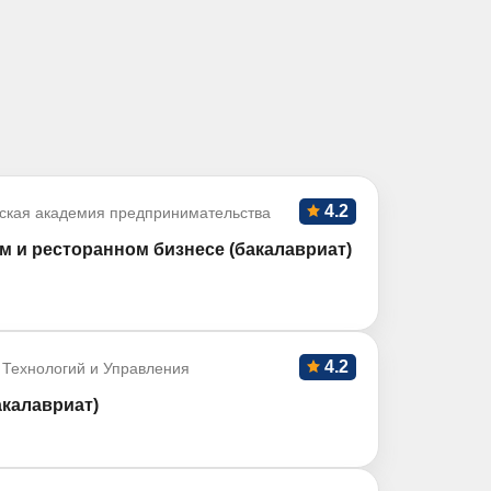
4.2
ская академия предпринимательства
м и ресторанном бизнесе (бакалавриат)
4.2
 Технологий и Управления
акалавриат)