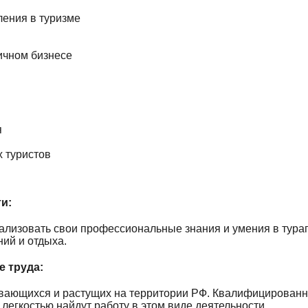
ения в туризме
ичном бизнесе
я
 туристов
и:
ализовать свои профессиональные знания и умения в тураг
ний и отдыха.
 труда:
ивающихся и растущих на территории РФ. Квалифицирован
легкостью найдут работу в этом виде деятельности.