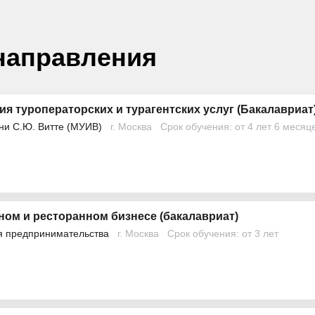
направления
ия туроператорских и турагентских услуг (Бакалавриат
ни С.Ю. Витте (МУИВ)
г. Москва
Срок обучения: от 4 лет 6 месяц
ном и ресторанном бизнесе (бакалавриат)
я предпринимательства
г. Москва
Срок обучения: от 3 лет