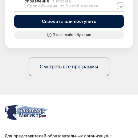
Управления
г. Москва
дистан
Срок обучения: от 3 лет 6 месяцев
Спросить или поступить
Это онлайн-обучение
Смотреть все программы
Для представителей образовательных организаций: