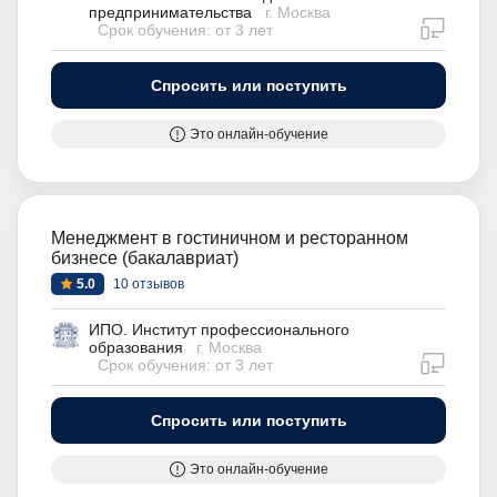
предпринимательства
г. Москва
дистан
Срок обучения: от 3 лет
Спросить или поступить
Это онлайн-обучение
Менеджмент в гостиничном и ресторанном
бизнесе (бакалавриат)
5.0
10 отзывов
ИПО. Институт профессионального
образования
г. Москва
дистан
Срок обучения: от 3 лет
Спросить или поступить
Это онлайн-обучение