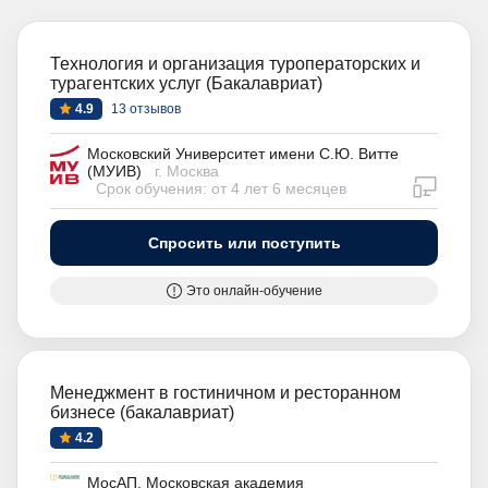
Технология и организация туроператорских и
турагентских услуг (Бакалавриат)
4.9
13 отзывов
Московский Университет имени С.Ю. Витте
(МУИВ)
г. Москва
дистан
Срок обучения: от 4 лет 6 месяцев
Спросить или поступить
Это онлайн-обучение
Менеджмент в гостиничном и ресторанном
бизнесе (бакалавриат)
4.2
МосАП. Московская академия