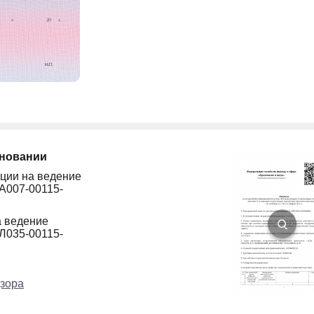
сновании
ции на ведение
A007-00115-
а ведение
Л035-00115-
зора