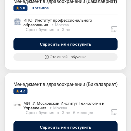
Менеджмент в здравоохранении (бакалавриат)
5.0
10 отзывов
ИПО. Институт профессионального
образования
г. Москва
дистан
Срок обучения: от 3 лет
Спросить или поступить
Это онлайн-обучение
Менеджмент в здравоохранении (Бакалавриат)
4.2
МИТУ. Московский Институт Технологий и
Управления
г. Москва
дистан
Срок обучения: от 3 лет 6 месяцев
Спросить или поступить