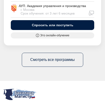
АУП. Академия управления и производства
г. Москва
дистан
Срок обучения: от 3 лет 6 месяцев
Спросить или поступить
Это онлайн-обучение
Смотреть все программы