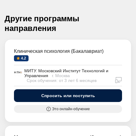
Другие программы
направления
Клиническая психология (Бакалавриат)
4.2
МИТУ. Московский Институт Технологий и
Управления
г. Москва
дистан
Срок обучения: от 3 лет 6 месяцев
Спросить или поступить
Это онлайн-обучение