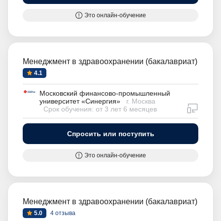
Это онлайн-обучение
Менеджмент в здравоохранении (бакалавриат)
4.1
Московский финансово-промышленный
университет «Синергия»
г. Москва
дистан
Срок обучения: от 3 лет 6 месяцев
Спросить или поступить
Это онлайн-обучение
Менеджмент в здравоохранении (бакалавриат)
5.0
4 отзыва