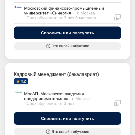
Московский финансово-промышленный
университет «Синергия»
г. Москва
дистан
Срок обучения: от 3 лет 6 месяцев
Спросить или поступить
Это онлайн-обучение
Кадровый менеджмент (бакалавриат)
4.2
МосАП. Московская академия
предпринимательства
г. Москва
дистан
Срок обучения: от 3 лет
Спросить или поступить
Это онлайн-обучение