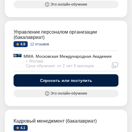
Это онлайн-обучение
Управление персоналом организации
(бакалавриат)
4.9
12 отзывов
ММА. Московская Международная Академия
г. Москва
дистан
Срок обучения: от 2 лет 6 месяцев
Спросить или поступить
Это онлайн-обучение
Кадровый менеджмент (бакалавриат)
4.1