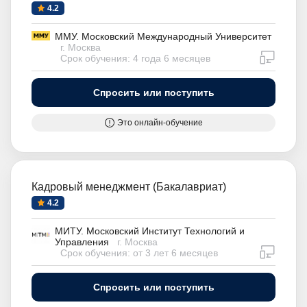
4.2
ММУ. Московский Международный Университет
г. Москва
дистан
Срок обучения: 4 года 6 месяцев
Спросить или поступить
Это онлайн-обучение
Кадровый менеджмент (Бакалавриат)
4.2
МИТУ. Московский Институт Технологий и
Управления
г. Москва
дистан
Срок обучения: от 3 лет 6 месяцев
Спросить или поступить