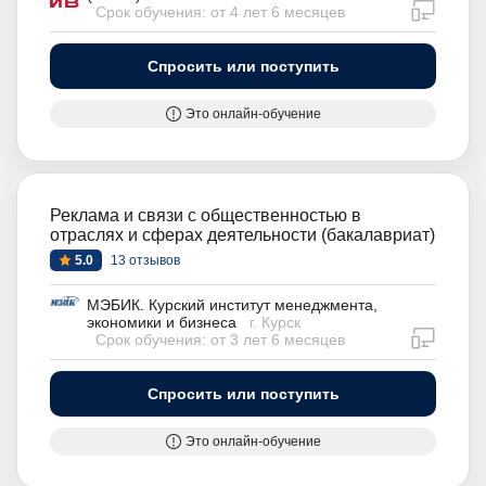
дистан
Срок обучения: от 4 лет 6 месяцев
Спросить или поступить
Это онлайн-обучение
Реклама и связи с общественностью в
отраслях и сферах деятельности (бакалавриат)
5.0
13 отзывов
МЭБИК. Курский институт менеджмента,
экономики и бизнеса
г. Курск
дистан
Срок обучения: от 3 лет 6 месяцев
Спросить или поступить
Это онлайн-обучение