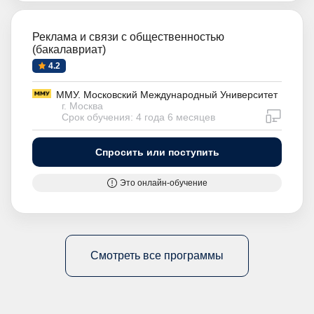
Реклама и связи с общественностью
(бакалавриат)
4.2
ММУ. Московский Международный Университет
г. Москва
дистан
Срок обучения: 4 года 6 месяцев
Спросить или поступить
Это онлайн-обучение
Смотреть все программы