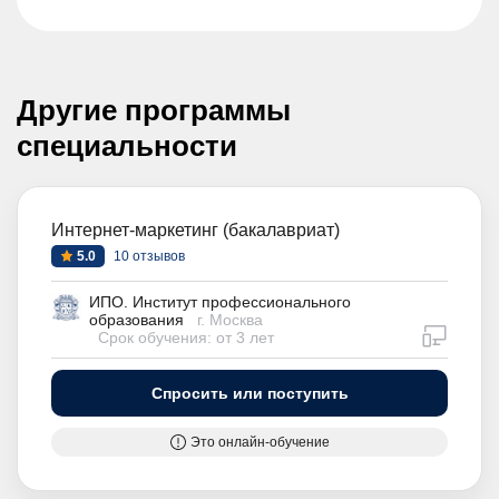
Другие программы
специальности
Интернет-маркетинг (бакалавриат)
5.0
10 отзывов
ИПО. Институт профессионального
образования
г. Москва
дистан
Срок обучения: от 3 лет
Спросить или поступить
Это онлайн-обучение