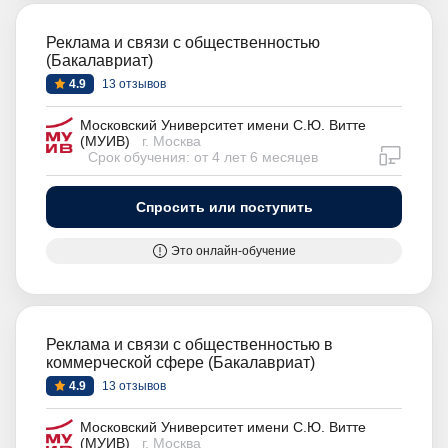
Реклама и связи с общественностью
(Бакалавриат)
4.9
13 отзывов
Московский Университет имени С.Ю. Витте
(МУИВ)
г. Москва
дистан
Срок обучения: от 4 лет 6 месяцев
Спросить или поступить
Это онлайн-обучение
Реклама и связи с общественностью в
коммерческой сфере (Бакалавриат)
4.9
13 отзывов
Московский Университет имени С.Ю. Витте
(МУИВ)
г. Москва