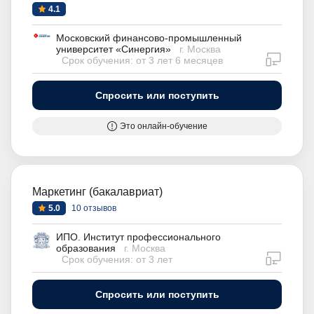
4.1
Московский финансово-промышленный
университет «Синергия»
г. Москва
дистан
Срок обучения: от 3 лет 6 месяцев
Спросить или поступить
Это онлайн-обучение
Маркетинг (бакалавриат)
5.0
10 отзывов
ИПО. Институт профессионального
образования
г. Москва
дистан
Срок обучения: от 3 лет
Спросить или поступить