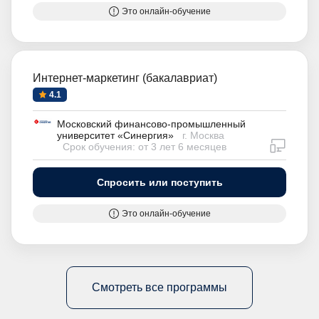
Это онлайн-обучение
Интернет-маркетинг (бакалавриат)
4.1
Московский финансово-промышленный
университет «Синергия»
г. Москва
дистан
Срок обучения: от 3 лет 6 месяцев
Спросить или поступить
Это онлайн-обучение
Смотреть все программы