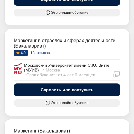
Это онлайн-обучение
Маркетинг в отраслях и сферах деятельности
(Бакалавриат)
4.9
13 отзывов
Московский Университет имени С.Ю. Витте
(МУИВ)
г. Москва
дистан
Срок обучения: от 4 лет 6 месяцев
Спросить или поступить
Это онлайн-обучение
Маркетинг (Бакалавриат)