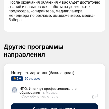
После окончания обучения у вас будет достаточно
знаний и навыков для работы на должностях
продюсера, копирайтера, медиапланера,
менеджера по рекламе, имиджмейкера, медиа-
байера.
Другие программы
направления
Интернет-маркетинг (бакалавриат)
5.0
10 отзывов
ИПО. Институт профессионального
образования
г. Москва
дистан
Срок обучения: от 3 лет
Спросить или поступить