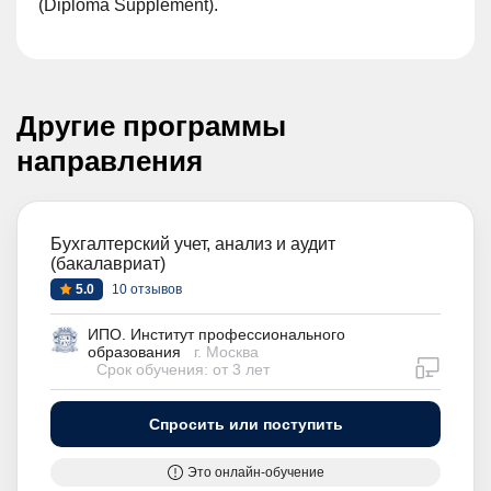
(Diploma Supplement).
Другие программы
направления
Бухгалтерский учет, анализ и аудит
(бакалавриат)
5.0
10 отзывов
ИПО. Институт профессионального
образования
г. Москва
дистан
Срок обучения: от 3 лет
Спросить или поступить
Это онлайн-обучение