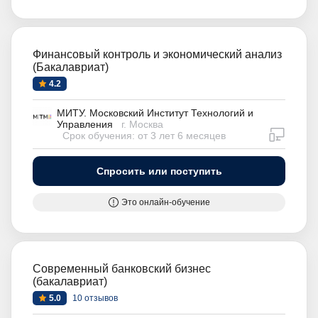
Финансовый контроль и экономический анализ
(Бакалавриат)
4.2
МИТУ. Московский Институт Технологий и
Управления
г. Москва
дистан
Срок обучения: от 3 лет 6 месяцев
Спросить или поступить
Это онлайн-обучение
Современный банковский бизнес
(бакалавриат)
5.0
10 отзывов