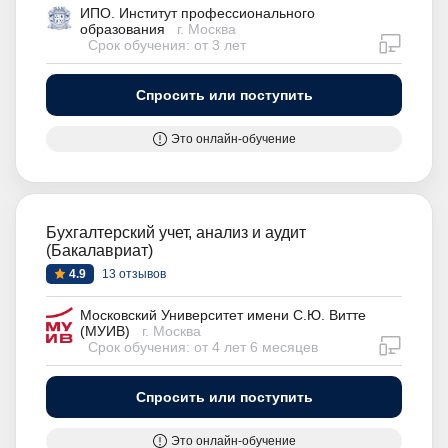
ИПО. Институт профессионального
образования
г. Москва
дистан
Срок обучения: от 3 лет
Спросить или поступить
Это онлайн-обучение
Бухгалтерский учет, анализ и аудит
(Бакалавриат)
4.9
13 отзывов
Московский Университет имени С.Ю. Витте
(МУИВ)
г. Москва
дистан
Срок обучения: от 4 лет 6 месяцев
Спросить или поступить
Это онлайн-обучение