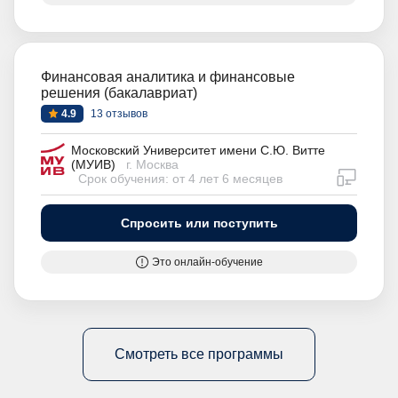
Финансовая аналитика и финансовые
решения (бакалавриат)
4.9
13 отзывов
Московский Университет имени С.Ю. Витте
(МУИВ)
г. Москва
дистан
Срок обучения: от 4 лет 6 месяцев
Спросить или поступить
Это онлайн-обучение
Смотреть все программы