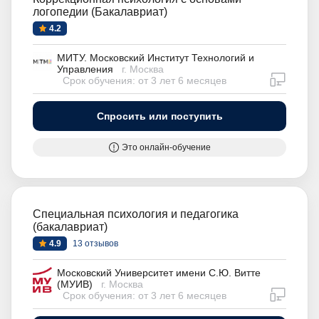
логопедии (Бакалавриат)
4.2
МИТУ. Московский Институт Технологий и
Управления
г. Москва
дистан
Срок обучения: от 3 лет 6 месяцев
Спросить или поступить
Это онлайн-обучение
Специальная психология и педагогика
(бакалавриат)
4.9
13 отзывов
Московский Университет имени С.Ю. Витте
(МУИВ)
г. Москва
дистан
Срок обучения: от 3 лет 6 месяцев