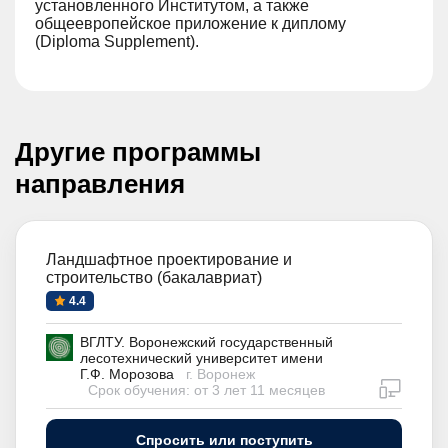
установленного Институтом, а также
общеевропейское приложение к диплому
(Diploma Supplement).
Другие программы
направления
Ландшафтное проектирование и
строительство (бакалавриат)
4.4
ВГЛТУ. Воронежский государственный
лесотехнический университет имени
Г.Ф. Морозова
г. Воронеж
дистан
Срок обучения: от 3 лет 11 месяцев
Спросить или поступить