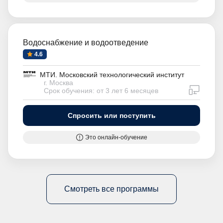
Водоснабжение и водоотведение
4.6
МТИ. Московский технологический институт
г. Москва
дистан
Срок обучения: от 3 лет 6 месяцев
Спросить или поступить
Это онлайн-обучение
Смотреть все программы