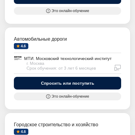
Это онлайн-обучение
Автомобильные дороги
4.6
МТИ. Московский технологический институт
г. Москва
дистан
Срок обучения: от 3 лет 6 месяцев
Спросить или поступить
Это онлайн-обучение
Городское строительство и хозяйство
4.6