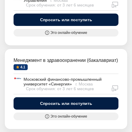
Управления
г. Москва
дистан
Срок обучения: от 3 лет 6 месяцев
Спросить или поступить
Это онлайн-обучение
Менеджмент в здравоохранении (бакалавриат)
4.1
Московский финансово-промышленный
университет «Синергия»
г. Москва
дистан
Срок обучения: от 3 лет 6 месяцев
Спросить или поступить
Это онлайн-обучение