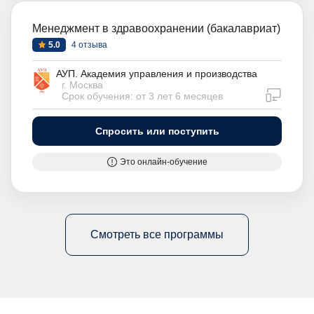
Менеджмент в здравоохранении (бакалавриат)
5.0
4 отзыва
АУП. Академия управления и производства
г. Москва
дистан
Срок обучения: от 3 лет 6 месяцев
Спросить или поступить
Это онлайн-обучение
Смотреть все программы