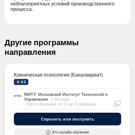
неблагоприятных условий производственного
процесса.
Другие программы
направления
Клиническая психология (Бакалавриат)
4.2
МИТУ. Московский Институт Технологий и
Управления
г. Москва
дистан
Срок обучения: от 3 лет 6 месяцев
Спросить или поступить
Это онлайн-обучение