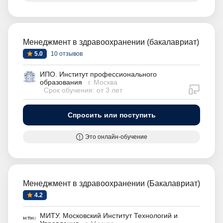
Менеджмент в здравоохранении (бакалавриат)
5.0
10 отзывов
ИПО. Институт профессионального
образования
г. Москва
дистан
Срок обучения: от 3 лет
Спросить или поступить
Это онлайн-обучение
Менеджмент в здравоохранении (Бакалавриат)
4.2
МИТУ. Московский Институт Технологий и