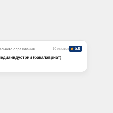
5.0
ального образования
10 отзывов
медиаиндустрии (бакалавриат)