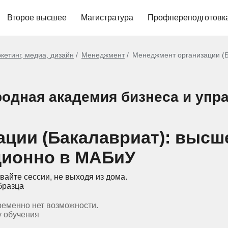
Второе высшее
Магистратура
Профпереподготовк
кетинг, медиа, дизайн
Менеджмент
Менеджмент организации (Б
одная академия бизнеса и упр
ции (Бакалавриат): высш
ционно в МАБиУ
вайте сессии, не выходя из дома.
бразца
ременно нет возможности.
у обучения