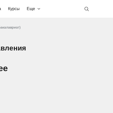
а
Курсы
Еще
акалавриат)
авления
ее