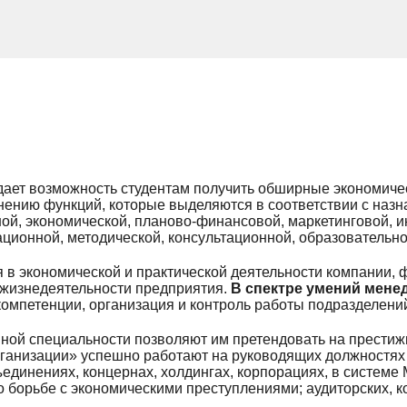
ает возможность студентам получить обширные экономичес
нению функций, которые выделяются в соответствии с назн
ной, экономической, планово-финансовой, маркетинговой, 
ационной, методической, консультационной, образовательно
в экономической и практической деятельности компании, 
 жизнедеятельности предприятия.
В спектре умений мене
омпетенции, организация и контроль работы подразделений
ной специальности позволяют им претендовать на престижн
анизации» успешно работают на руководящих должностях 
единениях, концернах, холдингах, корпорациях, в системе 
 борьбе с экономическими преступлениями; аудиторских, 