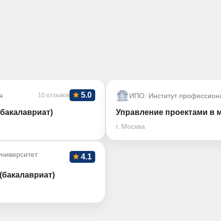
5.0
я
10 отзывов
ИПО. Институт профессион
бакалавриат)
Управление проектами в 
г. Москва
ниверситет
4.1
(бакалавриат)