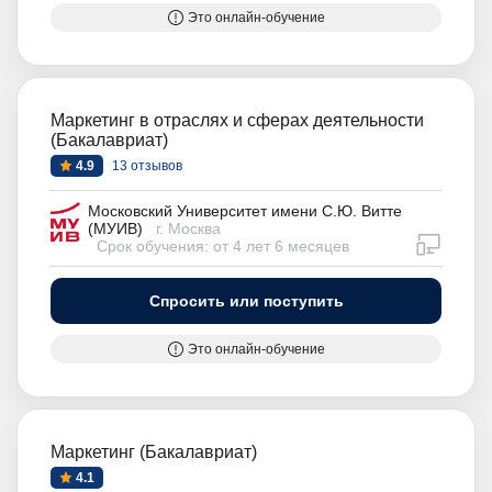
Это онлайн-обучение
Маркетинг в отраслях и сферах деятельности
(Бакалавриат)
4.9
13 отзывов
Московский Университет имени С.Ю. Витте
(МУИВ)
г. Москва
дистан
Срок обучения: от 4 лет 6 месяцев
Спросить или поступить
Это онлайн-обучение
Маркетинг (Бакалавриат)
4.1