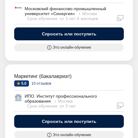
Московский финансово-промышленный
университет «Синергия»
г. Москва
дистан
Срок обучения: от 3 лет 6 месяцев
Спросить или поступить
Это онлайн-обучение
Маркетинг (бакалавриат)
5.0
10 отзывов
ИПО. Институт профессионального
образования
г. Москва
дистан
Срок обучения: от 3 лет
Спросить или поступить
Это онлайн-обучение