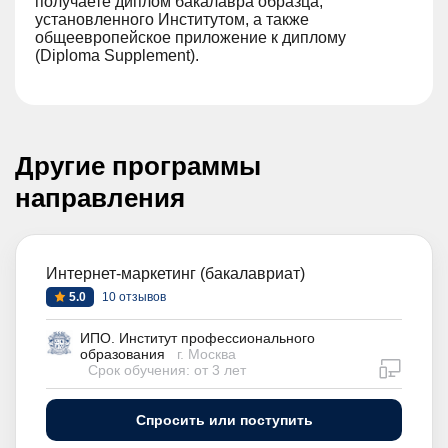
получаете диплом бакалавра образца,
установленного Институтом, а также
общеевропейское приложение к диплому
(Diploma Supplement).
Другие программы
направления
Интернет-маркетинг (бакалавриат)
5.0
10 отзывов
ИПО. Институт профессионального
образования
г. Москва
дистан
Срок обучения: от 3 лет
Спросить или поступить