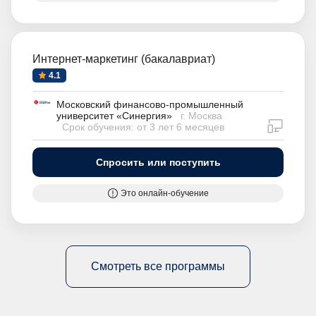
Интернет-маркетинг (бакалавриат)
4.1
Московский финансово-промышленный
университет «Синергия»
г. Москва
дистан
Срок обучения: от 3 лет 6 месяцев
Спросить или поступить
Это онлайн-обучение
Смотреть все программы