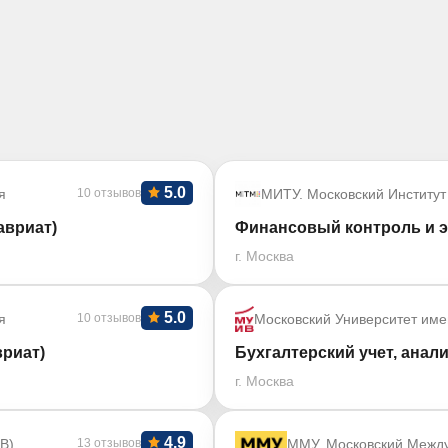
5.0
я
10 отзывов
МИТУ. Московский Институт
авриат)
Финансовый контроль и э
г. Москва
5.0
я
10 отзывов
Московский Университет име
риат)
Бухгалтерский учет, анали
г. Москва
4.9
В)
13 отзывов
ММУ. Московский Межд