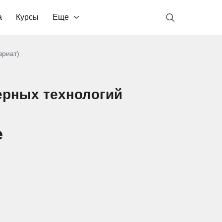
а
Курсы
Еще
вриат)
ерных технологий
е