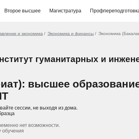
Второе высшее
Магистратура
Профпереподготовк
авление и экономика
Экономика и финансы
Экономика (Бакала
институт гуманитарных и инжен
иат): высшее образовани
ИТ
вайте сессии, не выходя из дома.
бразца
ременно нет возможности.
у обучения