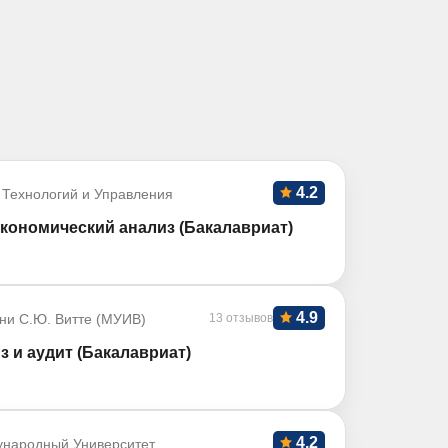
4.2
 Технологий и Управления
кономический анализ (Бакалавриат)
4.9
ни С.Ю. Витте (МУИВ)
13 отзывов
з и аудит (Бакалавриат)
4.2
ународный Университет