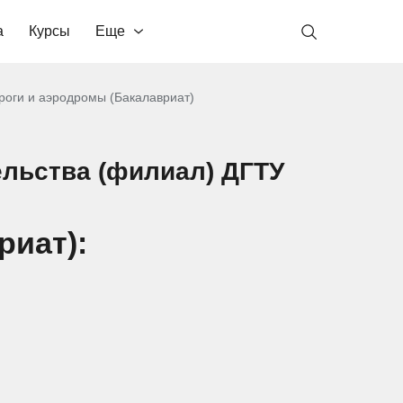
а
Курсы
Еще
оги и аэродромы (Бакалавриат)
льства (филиал) ДГТУ
риат):